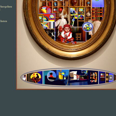
rhergehen
d
hsten